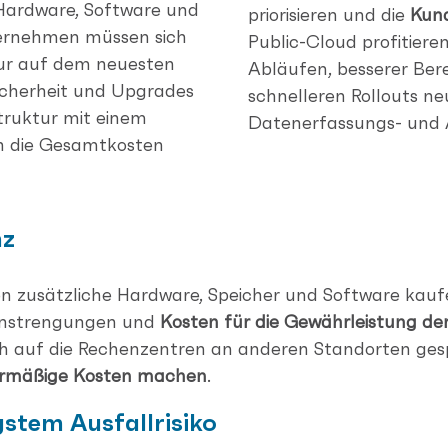
 Hardware, Software und
priorisieren und die
Kund
ternehmen müssen sich
Public-Cloud profitier
tur auf dem neuesten
Abläufen, besserer Ber
icherheit und Upgrades
schnelleren Rollouts ne
truktur mit einem
Datenerfassungs- und 
h die Gesamtkosten
nz
zusätzliche Hardware, Speicher und Software kaufen
e Anstrengungen und
Kosten für die Gewährleistung de
h auf die Rechenzentren an anderen Standorten ges
ermäßige Kosten machen
.
gstem Ausfallrisiko