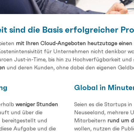
it sind die Basis
erfolgreicher Pr
bieten
mit Ihren Cloud-Angeboten heutzutage einen Z
Kostenintensivität für Unternehmen nicht denkbar w
rcen Just-in-Time, bis hin zu Hochverfügbarkeit und
en
und deren Kunden, ohne dabei den eigenen Geldbeu
ung
Global in Minute
erhalb
weniger Stunden
Seien es die Startups in
auft und über die
Neuseeland, mehrere U
 bereitgestellt und
Mitarbeitern
rund um d
diese Aufgabe und die
wollen, nutzen die Publ