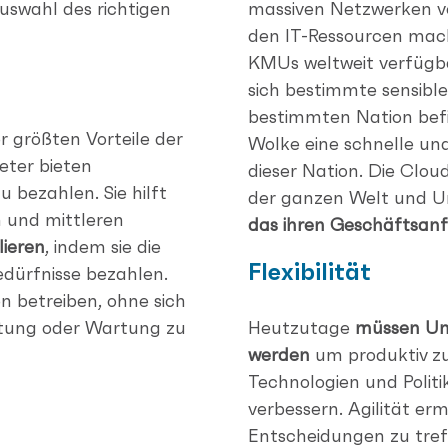
Auswahl des richtigen
massiven Netzwerken v
den IT-Ressourcen mac
KMUs weltweit verfügba
sich bestimmte sensibl
bestimmten Nation befi
er größten Vorteile der
Wolke eine schnelle u
eter bieten
dieser Nation. Die Clo
 bezahlen. Sie hilft
der ganzen Welt und U
 und mittleren
das ihren Geschäftsanf
lieren
, indem sie die
Flexibilität
edürfnisse bezahlen.
betreiben, ohne sich
chtung oder Wartung zu
Heutzutage
müssen Un
werden
um produktiv zu
Technologien und Politi
verbessern. Agilität e
Entscheidungen zu tref